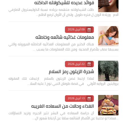
فوائد عديده للشيكولاته الداكنه
ظلت الشيكولاته متهمه بزياده نسبة الكوليسترول الضارفي
الدم وزيادة الوزن ل فتره طويل ولكن أن الأوان لرفع الظلم…
09 أبريل 2026
معلومات غذائيه شائعه وخاطئه
هناك الكثير من المعلومات الغذائيه الخاطئه الموروثه والتي
بسببها نصاب بلأضرار الصحيه ومن تلك المعلومات ما يسبب …
22 أبريل 2026
شجرة الزيتون رمز السلام
لماذا ارتبط غصن الزيتون بالسلام ارتبطت تلك المقوله
بروايتين الروايه الأولي في قصة طوفان النبي نوح ( عليه السلا…
13 أبريل 2026
الغذاء وحالات من السعاده الغريبه
أن دراسة السعاده في البشر تثير الحيره وتزيد التساؤلات
...فماذا لو تخلينا عن الأفكار الشائعه سلفا عن أرتباط شعور ال…