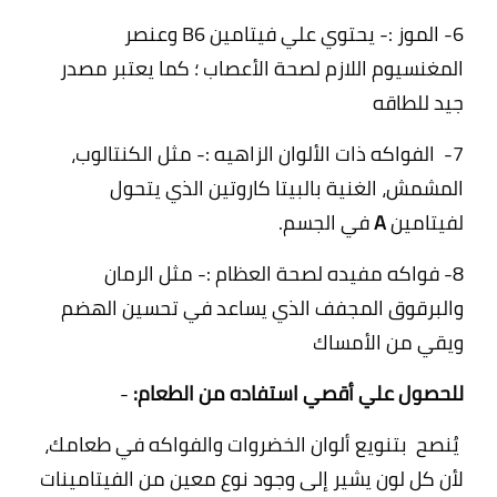
6- الموز :- يحتوي علي فيتامين B6 وعنصر
المغنسيوم اللازم لصحة الأعصاب ؛ كما يعتبر مصدر
جيد للطاقه
7-
الفواكه ذات الألوان الزاهيه :- مثل الكنتالوب،
المشمش، الغنية بالبيتا كاروتين الذي يتحول
لفيتامين
A
في الجسم.
8- فواكه مفيده لصحة العظام :-
مثل الرمان
والبرقوق المجفف الذي يساعد في تحسين الهضم
ويقي من الأمساك
للحصول علي أقصي استفاده من الطعام:
-
يُنصح بتنويع ألوان الخضروات والفواكه في طعامك،
لأن كل لون يشير إلى وجود نوع معين من الفيتامينات