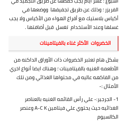
أسبوع : عشر أيام يجب حفظها عن طريق التجميد في
الفريزر ؛ وذلك عن طريق تجفيفها ووضعها في
أكياس بلاستيك مع أفراغ الهواء من الأكياس ولا يجب
غسلها وعند الأستخدام تغسل قبل أضافتها .
الخضروات الأكثر غناء بالفيتامينات
بشكل هام تعتبر الخضروات ذات الأوراق الداكنه من
الأطعمه الغنيه بالفيتامينات ؛ وهناك ايضا أنواع اخري
من الفاكهه عاليه في محتواها الغذائي ومن تلك
الأمثال :-
1- الجرجير:- علي رأس القائمه الغنيه بالعناصر
الغذائيه حيث يحتوي علي فيتامين A-C K وعنصر
الكالسيوم