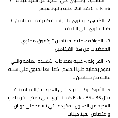
1- المانجو :- وتحتوي علي العديد من الفيتامينات A-
C-E-K-B6 كما انها غنيه بالبوتاسيوم
2- الكيوي :- يحتوي علي نسبه كبيره من فيتامين C
كما يحتوي علي الألياف
3- الجوافه :- غنيه بفيتامين C وتفوق محتوي
الحمضيات من هذا الفيتامين
4- الفراوله :- غنيه بمضادات الأكسده الهامه والتي
تقوم بحماية خلايا الجسم ؛ كما انها تحتوي علي نسبه
عاليه من فيتاملن C
5- الأفوكادو ؛- يحتوي علي العديد من الفيتامينات
مثل E -K - B5 - B6 كما تحتوي علي
حمض الفوليك،
و
العديد من الدهون المفيده التي تساعد علي ذوبان
وامتصاص الفيتامينات