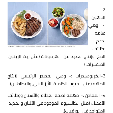
2-
الدهون
:- وهي
هامه
ل
دعم
وظائف
المخ وإنتاج العديد من الهرمونات (مثل زيت الزيتون،
المكسرات،)
3-الكربوهيدرات :-
وهي المصدر الرئيسي لأنتاج
الطاقه (مثل الحبوب الكاملة، الأرز البني، والبطاطس).
4- المعادن :-
مهمة لصحة العظام والأسنان ووظائف
الأعضاء (مثل الكالسيوم الموجود في الألبان والحديد
المتواجد في الورقيات).