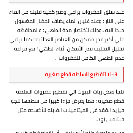
عند سلق الخضروات يراعي وضع كميه قليله من الماء
علي النار ؛ وعند غليان الماء يضاف الخضار المغسول
جيدا اليه ..وذلك لأختصار مدة الطهي ؛ والمحافظه
علي أكبر قدر ممكن من العناصر الغذائيه ؛ كما يراعي
تقليل التقليب قدر الأمكان اثناء الطهي ؛ مع مراعة
عدم الطهي الكامل للخضروات .
3- لا لتقطيع السلطه قطع صغيره
تلجأ بعض ربات البيوت الي تقطيع خضروات السلطه
قطع صغيره ؛ مما يعرض جزءا كبيرا من سطحها للجو
فيزيد الفقد في الفيتامينات القابله للأكسده مثل
فيتامين (ج) ..
وهذه عاده خاطئه لأنه ينبغي أن تقطع قطع كبيره ؛